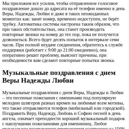
Мы приложим все усилия, чтобы отправленное голосовое
поздравление дошло до адресата на её телефон именно в день
Веры, Надежды, Любви и даже в таких неожиданных
моментах как: занят номер, временно недоступен, не берёт
трубку. Автоматика системы настроена таким образом, что
при таких обстоятельствах, она станет производить
повторные звонки на номер до тех пор, пока не получится
дозвониться. Всего будет десять попыток в интервале семи
часов. При полной неудаче соединения, обратитесь к службе
поддержки (работает с 9:00 до 21:00 ежедневно), она
оперативно решит проблему, выяснит причины, при
необходимости вам сделают повторные попытки звонка.
Музыкальные поздравления с днем
Веры Надежды Любви
Музыкальные поздравления с днем Веры, Надежды и Любви
– это песенные пожелания с именинами под популярную
мелодию шлягеров разных времен на любимые всем мотивы,
что также отправляются телефон (мобильный или городской).
Поздравить Веру, Надежду, Любовь и Софию песней в день
ангела, означает преподнести хороший музыкальный подарок
с наилучшими пожеланиями для именинниц. Любое
музыкальное поздравление приподнимет настроение на 150%