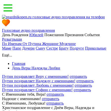
Голосовые аудио поздравления
День Рождения
Юбилей
Пожелания
Признания
События
Розыгрыши
По Именам
От Путина
Женщине
Мужчине
Маме
Папе
Дочери
Сыну
Сестре
Брату
Подруге
Прикольные
Ещё...
Главная
День Веры Надежды Любви
Путин поздравляет Веру с именинами!
отправить
Путин поздравляет Надежду с именинами!
отправить
Путин поздравляет Любовь с именинами!
отправить
Путин поздравляет Софию с именинами!
отправить
С Именинами тебя, Вера!
отправить
Надюше с именинами!
отправить
С Именинами, Любушка!
отправить
Христианское поздравление с Днём Веры, Надежды и