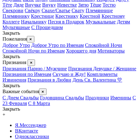
Тёте
Дяде
Внучке
Внуку
Невестке
Зятю
Тёще
Тестю
Свекрови
Свёкру
Свахе/Сватье
Свату
Племяннице
Племяннику
Крестнице
Крестнику
Крестной
Крестному
Коллеге
Начальнику
Песня в Подарок
Музыкальные
Детям
Мультяшные
С Прошедшим
Закрыть
Пожелания
×
Доброе Утро
Доброе Утро по Именам
Спокойной Ночи
Спокойной Ночи по Именам
Хорошего дня
Мотиваторы
Закрыть
Признания
×
Признания Парню / Мужчине
Признания Девушке / Женщине
Признания по Именам
Скучаю и Жду!
Комплименты
Извинения
Признания в Любви
День Св. Валентина 💛
Закрыть
Важные события
×
С Днем Свадьбы
Годовщина Свадьбы
Праздники
Именины
С
23 Февраля
С 8 Марта
Закрыть
+
Я.Мессенджер
ВКонтакте
Одноклассники