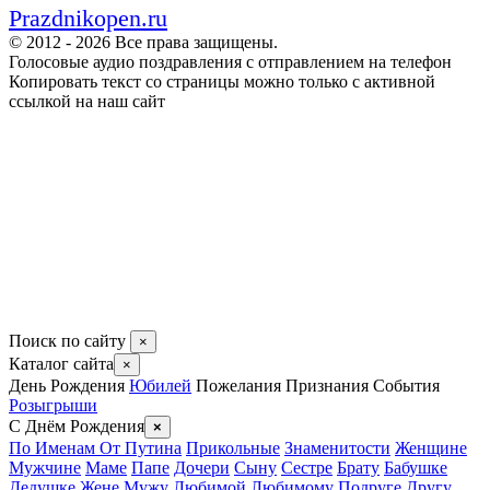
Prazdnikopen.ru
© 2012 - 2026 Все права защищены.
Голосовые аудио поздравления с отправлением на телефон
Копировать текст со страницы можно только с активной
ссылкой на наш сайт
Поиск по сайту
×
Каталог сайта
×
День Рождения
Юбилей
Пожелания
Признания
События
Розыгрыши
С Днём Рождения
×
По Именам
От Путина
Прикольные
Знаменитости
Женщине
Мужчине
Маме
Папе
Дочери
Сыну
Сестре
Брату
Бабушке
Дедушке
Жене
Мужу
Любимой
Любимому
Подруге
Другу