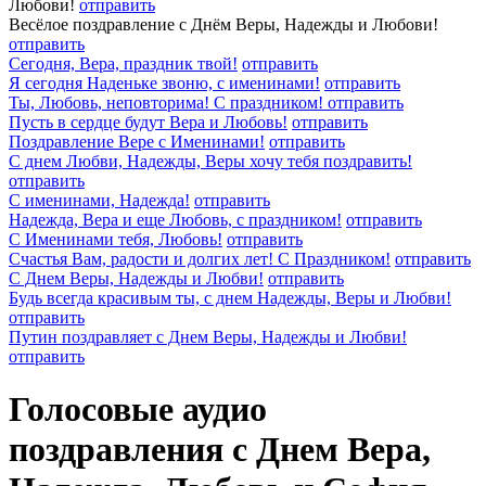
Любови!
отправить
Весёлое поздравление с Днём Веры, Надежды и Любови!
отправить
Сегодня, Вера, праздник твой!
отправить
Я сегодня Наденьке звоню, с именинами!
отправить
Ты, Любовь, неповторима! С праздником!
отправить
Пусть в сердце будут Вера и Любовь!
отправить
Поздравление Вере с Именинами!
отправить
С днем Любви, Надежды, Веры хочу тебя поздравить!
отправить
С именинами, Надежда!
отправить
Надежда, Вера и еще Любовь, с праздником!
отправить
С Именинами тебя, Любовь!
отправить
Счастья Вам, радости и долгих лет! С Праздником!
отправить
С Днем Веры, Надежды и Любви!
отправить
Будь всегда красивым ты, с днем Надежды, Веры и Любви!
отправить
Путин поздравляет с Днем Веры, Надежды и Любви!
отправить
Голосовые аудио
поздравления с Днем Вера,