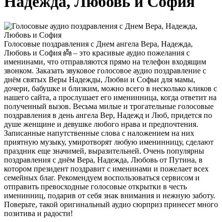
Надежда, Любовь и София
Голосовые поздравления с Днем ангела Вера, Надежда,
Любовь и София 👼 – это красивые аудио пожелания с
именинами, что отправляются прямо на телефон входящим
звонком. Заказать звуковое голосовое аудио поздравление с
днём святых Веры Надежды, Любви и Софьи для мамы,
дочери, бабушке и близким, можно всего в несколько кликов с
нашего сайта, а прослушает его именинница, когда ответит на
полученный вызов. Весьма милые и трогательные голосовые
поздравления в день ангела Вер, Надежд и Люб, придется по
душе женщине и девушке любого нрава и предпочтения.
Записанные напутственные слова с наложением на них
приятную музыку, умиротворят любую именинницу, сделают
праздник еще значимей, выразительней. Очень популярны
поздравления с днём Вера, Надежда, Любовь от Путина, в
котором президент поздравит с именинами и пожелает всех
семейных благ. Рекомендуем воспользоваться сервисом и
отправить превосходные голосовые открытки в честь
именинниц, подарив от себя знак внимания и нежную заботу.
Поверьте, такой оригинальный аудио сюрприз принесет много
позитива и радости!