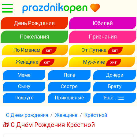
День Рождения
Юбилей
Пожелания
Признания
По Именам
От Путина
Женщине
Мужчине
Маме
Папе
Дочери
Сыну
Сестре
Брату
Подруге
Прикольные
Ещё...
С Днем рождения
Женщине
Крёстной
🎁 С Днём Рождения Крёстной