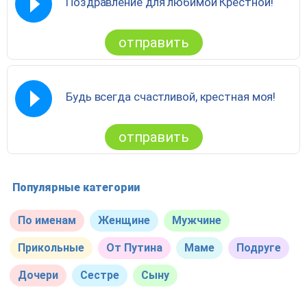
Поздравление для любимой Крёстной!
отправить
Будь всегда счастливой, крестная моя!
отправить
Популярные категории
По именам
Женщине
Мужчине
Прикольные
От Путина
Маме
Подруге
Дочери
Сестре
Сыну