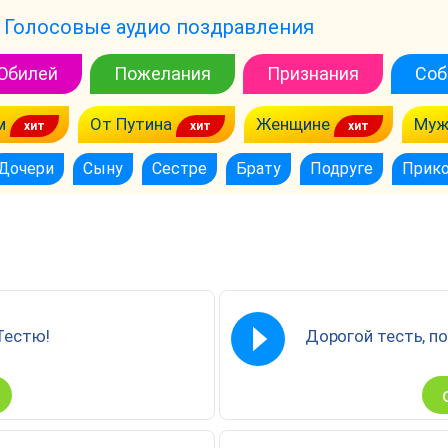
Голосовые аудио поздравления
Юбилей
Пожелания
Признания
Соб
м
От Путина
Женщине
Муж
Дочери
Сыну
Сестре
Брату
Подруге
Прик
Тестю!
Дорогой тесть, п