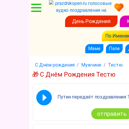
День Рождения
По Имена
Маме
Папе
С Днём рождения
Мужчине
Тестю
🎁 С Днём Рождения Тестю
Путин передаёт поздравления 
отправить