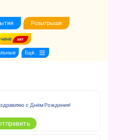
ытия
Розыгрыши
чине
ольные
Ещё...
оздравляю с Днём Рождения!
отправить