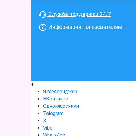
Служба поддержки 24/7
Информация пользователям
+
Я.Мессенджер
ВКонтакте
Одноклассники
Telegram
X
Viber
WhatsApp