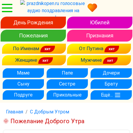
День Рождения
Юбилей
Пожелания
Признания
По Именам
От Путина
Женщине
Мужчине
Маме
Папе
Дочери
Сыну
Сестре
Брату
Подруге
Прикольные
Ещё...
Главная
С Добрым Утром
🌞 Пожелание Доброго Утра