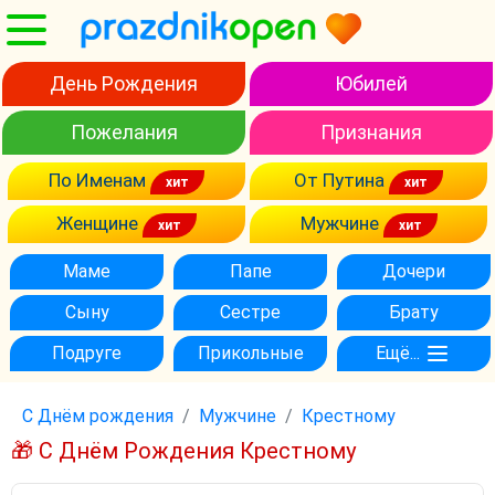
День Рождения
Юбилей
Пожелания
Признания
По Именам
От Путина
Женщине
Мужчине
Маме
Папе
Дочери
Сыну
Сестре
Брату
Подруге
Прикольные
Ещё...
С Днём рождения
Мужчине
Крестному
🎁 С Днём Рождения Крестному