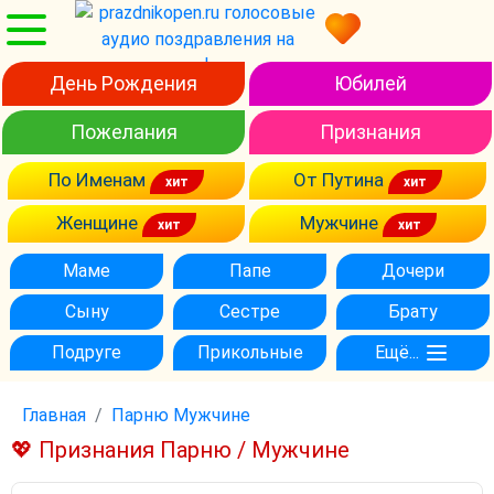
День Рождения
Юбилей
Пожелания
Признания
По Именам
От Путина
Женщине
Мужчине
Маме
Папе
Дочери
Сыну
Сестре
Брату
Подруге
Прикольные
Ещё...
Главная
Парню Мужчине
💖 Признания Парню / Мужчине