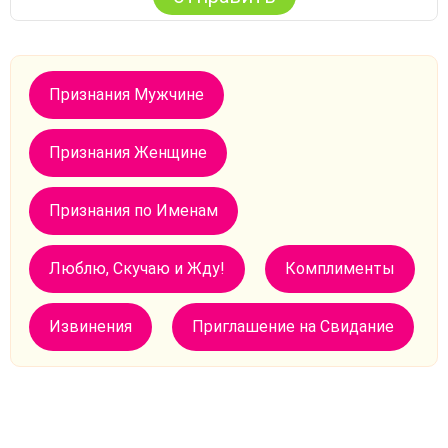
Признания Мужчине
Признания Женщине
Признания по Именам
Люблю, Скучаю и Жду!
Комплименты
Извинения
Приглашение на Свидание