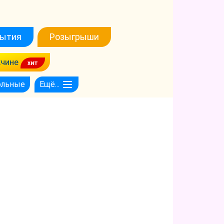
ытия
Розыгрыши
чине
ольные
Ещё...