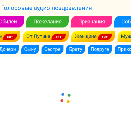
Голосовые аудио поздравления
Юбилей
Пожелания
Признания
Соб
м
От Путина
Женщине
Муж
Дочери
Сыну
Сестре
Брату
Подруге
Прик