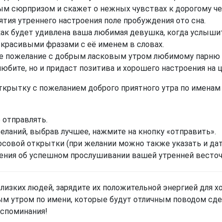
ым сюрпризом и скажет о нежных чувствах к дорогому чел
ятия утреннего настроения поле пробуждения ото сна.
как будет удивлена ваша любимая девушка, когда услыш
 красивыми фразами с её именем в словах.
е пожелание с добрым ласковым утром любимому парню с
любите, но и придаст позитива и хорошего настроения на 
ткрытку с пожеланием доброго приятного утра по именам
 отправлять.
ланий, выбрав лучшее, нажмите на кнопку «отправить».
осовой открытки (при желании можно также указать и дат
ения об успешном прослушивании вашей утренней весточ
лизких людей, зарядите их положительной энергией для 
м утром по имени, которые будут отличным поводом сд
оспоминания!