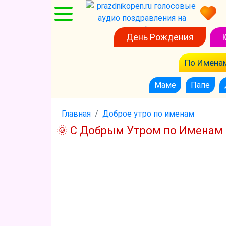
День Рождения
По Имена
Маме
Папе
Главная
Доброе утро по именам
🌞 С Добрым Утром по Именам