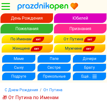
День Рождения
Юбилей
Пожелания
Признания
По Именам
От Путина
Женщине
Мужчине
Маме
Папе
Дочери
Сыну
Сестре
Брату
Подруге
Прикольные
Ещё...
С Днем Рождения
От Путина
🎁 От Путина по Именам