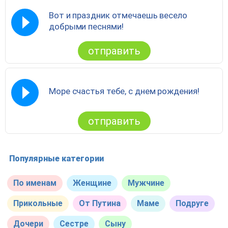
Вот и праздник отмечаешь весело
добрыми песнями!
отправить
Море счастья тебе, с днем рождения!
отправить
Популярные категории
По именам
Женщине
Мужчине
Прикольные
От Путина
Маме
Подруге
Дочери
Сестре
Сыну