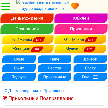
День Рождения
Юбилей
Пожелания
Признания
По Именам
От Путина
Женщине
Мужчине
Маме
Папе
Дочери
Сыну
Сестре
Брату
Подруге
Прикольные
Ещё...
С Днём рождения
Прикольные
🎁 Прикольные Поздравления