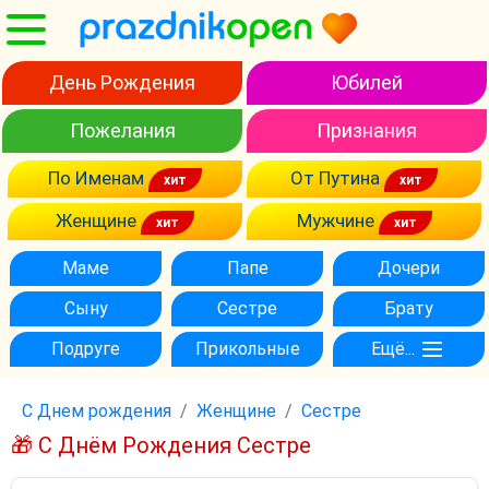
День Рождения
Юбилей
Пожелания
Признания
По Именам
От Путина
Женщине
Мужчине
Маме
Папе
Дочери
Сыну
Сестре
Брату
Подруге
Прикольные
Ещё...
С Днем рождения
Женщине
Сестре
🎁 С Днём Рождения Сестре