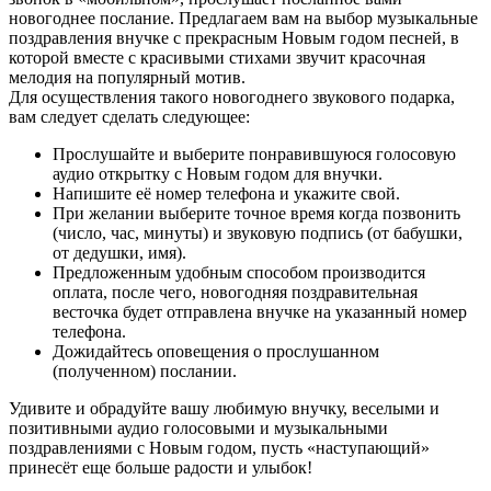
новогоднее послание. Предлагаем вам на выбор музыкальные
поздравления внучке с прекрасным Новым годом песней, в
которой вместе с красивыми стихами звучит красочная
мелодия на популярный мотив.
Для осуществления такого новогоднего звукового подарка,
вам следует сделать следующее:
Прослушайте и выберите понравившуюся голосовую
аудио открытку с Новым годом для внучки.
Напишите её номер телефона и укажите свой.
При желании выберите точное время когда позвонить
(число, час, минуты) и звуковую подпись (от бабушки,
от дедушки, имя).
Предложенным удобным способом производится
оплата, после чего, новогодняя поздравительная
весточка будет отправлена внучке на указанный номер
телефона.
Дожидайтесь оповещения о прослушанном
(полученном) послании.
Удивите и обрадуйте вашу любимую внучку, веселыми и
позитивными аудио голосовыми и музыкальными
поздравлениями с Новым годом, пусть «наступающий»
принесёт еще больше радости и улыбок!