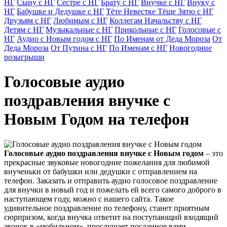
НГ
Сыну с НГ
Сестре с НГ
Брату с НГ
Внучке с НГ
Внуку с
НГ
Бабушке и Дедушке с НГ
Тёте Невестке Тёще Зятю с НГ
Друзьям с НГ
Любимым с НГ
Коллегам Начальству с НГ
Детям с НГ
Музыкальные с НГ
Прикольные с НГ
Голосовые с
НГ
Аудио с Новым годом с НГ
По Именам от Деда Мороза
От
Деда Мороза
От Путина с НГ
По Именам с НГ
Новогодние
розыгрыши
Голосовые аудио
поздравления внучке с
Новым Годом на телефон
Голосовые аудио поздравления внучке с Новым годом
– это
прекрасные звуковые новогодние пожелания для любимой
внученьки от бабушки или дедушки с отправлением на
телефон. Заказать и отправить аудио голосовое поздравление
для внучки в новый год и пожелать ей всего самого доброго в
наступающем году, можно с нашего сайта. Такое
удивительное поздравление по телефону, станет приятным
сюрпризом, когда внучка ответит на поступающий входящий
звонок в «мобильном», прослушает посланное вами