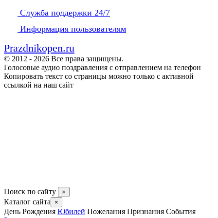
Служба поддержки 24/7
Информация пользователям
Prazdnikopen.ru
© 2012 - 2026 Все права защищены.
Голосовые аудио поздравления с отправлением на телефон
Копировать текст со страницы можно только с активной
ссылкой на наш сайт
Поиск по сайту
×
Каталог сайта
×
День Рождения
Юбилей
Пожелания
Признания
События