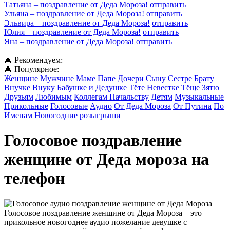
Татьяна – поздравление от Деда Мороза!
отправить
Ульяна – поздравление от Деда Мороза!
отправить
Эльвира – поздравление от Деда Мороза!
отправить
Юлия – поздравление от Деда Мороза!
отправить
Яна – поздравление от Деда Мороза!
отправить
🎄 Рекомендуем:
🎄 Популярное:
Женщине
Мужчине
Маме
Папе
Дочери
Сыну
Сестре
Брату
Внучке
Внуку
Бабушке и Дедушке
Тёте Невестке Тёще Зятю
Друзьям
Любимым
Коллегам Начальству
Детям
Музыкальные
Прикольные
Голосовые
Аудио
От Деда Мороза
От Путина
По
Именам
Новогодние розыгрыши
Голосовое поздравление
женщине от Деда мороза на
телефон
Голосовое поздравление женщине от Деда Мороза – это
прикольное новогоднее аудио пожелание девушке с