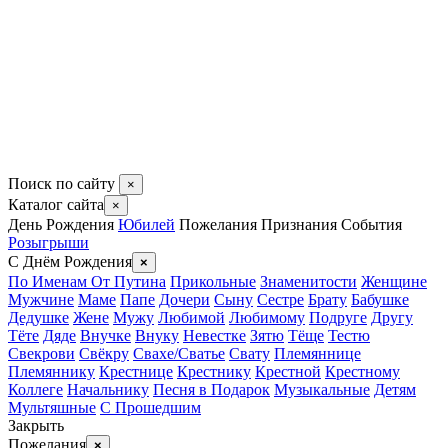
Поиск по сайту
×
Каталог сайта
×
День Рождения
Юбилей
Пожелания
Признания
События
Розыгрыши
С Днём Рождения
×
По Именам
От Путина
Прикольные
Знаменитости
Женщине
Мужчине
Маме
Папе
Дочери
Сыну
Сестре
Брату
Бабушке
Дедушке
Жене
Мужу
Любимой
Любимому
Подруге
Другу
Тёте
Дяде
Внучке
Внуку
Невестке
Зятю
Тёще
Тестю
Свекрови
Свёкру
Свахе/Сватье
Свату
Племяннице
Племяннику
Крестнице
Крестнику
Крестной
Крестному
Коллеге
Начальнику
Песня в Подарок
Музыкальные
Детям
Мультяшные
С Прошедшим
Закрыть
Пожелания
×