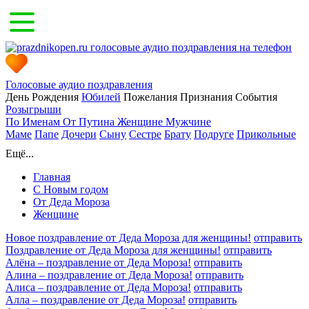
Голосовые аудио поздравления
День Рождения
Юбилей
Пожелания
Признания
События
Розыгрыши
По Именам
От Путина
Женщине
Мужчине
Маме
Папе
Дочери
Сыну
Сестре
Брату
Подруге
Прикольные
Ещё...
Главная
С Новым годом
От Деда Мороза
Женщине
Новое поздравление от Деда Мороза для женщины!
отправить
Поздравление от Деда Мороза для женщины!
отправить
Алёна – поздравление от Деда Мороза!
отправить
Алина – поздравление от Деда Мороза!
отправить
Алиса – поздравление от Деда Мороза!
отправить
Алла – поздравление от Деда Мороза!
отправить