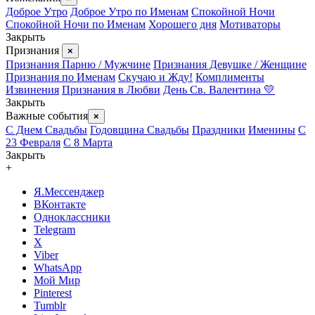
Доброе Утро
Доброе Утро по Именам
Спокойной Ночи
Спокойной Ночи по Именам
Хорошего дня
Мотиваторы
Закрыть
Признания
×
Признания Парню / Мужчине
Признания Девушке / Женщине
Признания по Именам
Скучаю и Жду!
Комплименты
Извинения
Признания в Любви
День Св. Валентина 💛
Закрыть
Важные события
×
С Днем Свадьбы
Годовщина Свадьбы
Праздники
Именины
С
23 Февраля
С 8 Марта
Закрыть
+
Я.Мессенджер
ВКонтакте
Одноклассники
Telegram
X
Viber
WhatsApp
Мой Мир
Pinterest
Tumblr