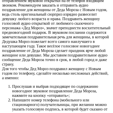
отправлением звуковой открытки на её телефон входящим
звонком. Рекомендуем заказать и отправить аудио
поздравление для женщины от Деда Мороза с Новым годом,
ведь столь оригинальный сюрприз изрядно развеселит
девушку любого возраста и нрава. Поздравить женщину
голосовой аудио открыткой от любимого сказочного
персонажа «Дед Мороз», значит преподнести восхитительный
предновогодний подарок. В звуковом послании содержится
замечательная поздравительная речь для женщины, в которой
Дедушка Мороз пожелает всего самого наилучшего в
наступающем году. Такое весёлое голосовое новогоднее
поздравление от Деда Мороза сделает праздник ярче любой
женщине или девушке. Мы доставим поздравительное аудио
сообщение Деда Мороза точно в срок, в любой город и даже
страну.
Для того чтобы Дед Мороз поздравил женщину с Новым
годом по телефону, сделайте несколько несложных действий,
а именно:
Прослушав и выбрав подходящее по содержанию
новогоднее звуковое поздравление Деда Мороза,
нажмите на кнопку «отправить»;
Напишите номер телефона (мобильного или
стационарного) получательницы, при желании можно
указать голосовую подпись, в которой будет сказано от