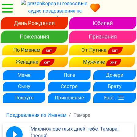
День Рождения
Юбилей
Пожелания
Признания
По Именам
От Путина
Женщине
Мужчине
Маме
Папе
Дочери
Сыну
Сестре
Брату
Подруге
Прикольные
Ещё...
Поздравления по Именам
Тамара
Миллион светлых дней тебе, Тамара!
(песня)