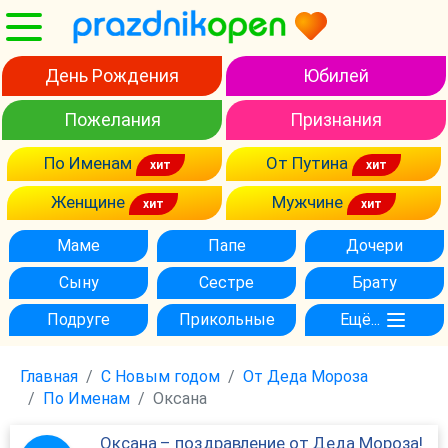
День Рождения
Юбилей
Пожелания
Признания
По Именам
От Путина
Женщине
Мужчине
Маме
Папе
Дочери
Сыну
Сестре
Брату
Подруге
Прикольные
Ещё...
Главная
С Новым годом
От Деда Мороза
По Именам
Оксана
Оксана – поздравление от Деда Мороза!