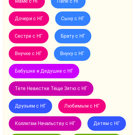
Маме с НГ
Папе с НГ
Дочери с НГ
Сыну с НГ
Сестре с НГ
Брату с НГ
Внучке с НГ
Внуку с НГ
Бабушке и Дедушке с НГ
Тёте Невестке Тёще Зятю с НГ
Друзьям с НГ
Любимым с НГ
Коллегам Начальству с НГ
Детям с НГ