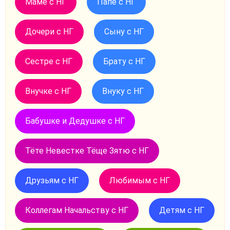
Маме с НГ
Папе с НГ
Дочери с НГ
Сыну с НГ
Сестре с НГ
Брату с НГ
Внучке с НГ
Внуку с НГ
Бабушке и Дедушке с НГ
Тёте Невестке Тёще Зятю с НГ
Друзьям с НГ
Любимым с НГ
Коллегам Начальству с НГ
Детям с НГ