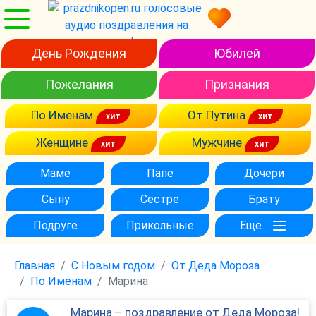
День Рождения
Юбилей
Пожелания
Признания
По Именам
От Путина
Женщине
Мужчине
Маме
Папе
Дочери
Сыну
Сестре
Брату
Подруге
Прикольные
Ещё...
Главная
С Новым годом
От Деда Мороза
По Именам
Марина
Марина – поздравление от Деда Мороза!