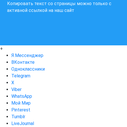
Копировать текст со страницы можно только с
активной ссылкой на наш сайт
+
Я.Мессенджер
ВКонтакте
Одноклассники
Telegram
X
Viber
WhatsApp
Мой Мир
Pinterest
Tumblr
LiveJournal