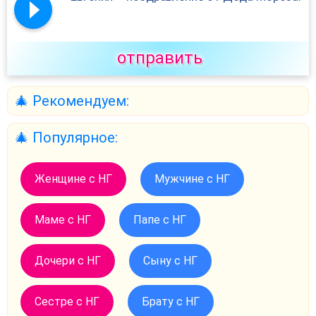
отправить
🎄 Рекомендуем:
🎄 Популярное:
Женщине с НГ
Мужчине с НГ
Маме с НГ
Папе с НГ
Дочери с НГ
Сыну с НГ
Сестре с НГ
Брату с НГ