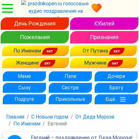
День Рождения
Юбилей
Пожелания
Признания
По Именам
От Путина
Женщине
Мужчине
Маме
Папе
Дочери
Сыну
Сестре
Брату
Подруге
Прикольные
Ещё...
Главная
С Новым годом
От Деда Мороза
По Именам
Евгений
Евгений – поздравление от Деда Мороза!