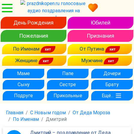
День Рождения
Юбилей
Пожелания
Признания
По Именам
От Путина
Женщине
Мужчине
Маме
Папе
Дочери
Сыну
Сестре
Брату
Подруге
Прикольные
Ещё...
Главная
С Новым годом
От Деда Мороза
По Именам
Дмитрий
Дмитрий – поздравление от Деда