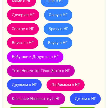
Маме с НГ
Папе с НГ
Дочери с НГ
Сыну с НГ
Сестре с НГ
Брату с НГ
Внучке с НГ
Внуку с НГ
Бабушке и Дедушке с НГ
Тёте Невестке Тёще Зятю с НГ
Друзьям с НГ
Любимым с НГ
Коллегам Начальству с НГ
Детям с НГ