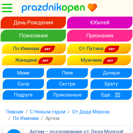
День Рождения
Юбилей
Пожелания
Признания
По Именам
От Путина
Женщине
Мужчине
Маме
Папе
Дочери
Сыну
Сестре
Брату
Подруге
Прикольные
Ещё...
Главная
С Новым годом
От Деда Мороза
По Именам
Артем
Артем – поздравление от Деда Мороза!