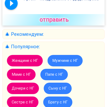
отправить
🎄 Рекомендуем:
🎄 Популярное:
Женщине с НГ
Мужчине с НГ
Маме с НГ
Папе с НГ
Дочери с НГ
Сыну с НГ
Сестре с НГ
Брату с НГ