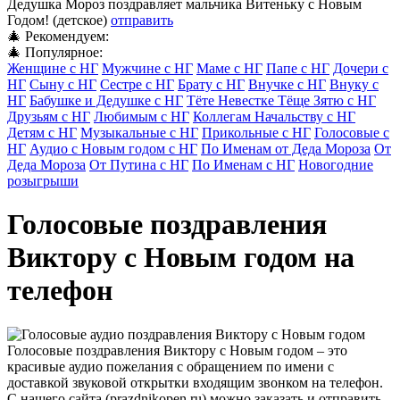
Дедушка Мороз поздравляет мальчика Витеньку c Новым
Годом! (детское)
отправить
🎄 Рекомендуем:
🎄 Популярное:
Женщине с НГ
Мужчине с НГ
Маме с НГ
Папе с НГ
Дочери с
НГ
Сыну с НГ
Сестре с НГ
Брату с НГ
Внучке с НГ
Внуку с
НГ
Бабушке и Дедушке с НГ
Тёте Невестке Тёще Зятю с НГ
Друзьям с НГ
Любимым с НГ
Коллегам Начальству с НГ
Детям с НГ
Музыкальные с НГ
Прикольные с НГ
Голосовые с
НГ
Аудио с Новым годом с НГ
По Именам от Деда Мороза
От
Деда Мороза
От Путина с НГ
По Именам с НГ
Новогодние
розыгрыши
Голосовые поздравления
Виктору с Новым годом на
телефон
Голосовые поздравления Виктору с Новым годом – это
красивые аудио пожелания с обращением по имени с
доставкой звуковой открытки входящим звонком на телефон.
С нашего сайта (prazdnikopen.ru) можно заказать и отправить