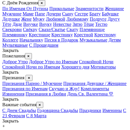
С Днём Рождения
×
По Именам
От Путина
Прикольные
Знаменитости
Женщине
Мужчине
Маме
Папе
Дочери
Сыну
Сестре
Брату
Бабушке
Дедушке
Жене
Мужу
Любимой
Любимому
Подруге
Другу
Тёте
Дяде
Внучке
Внуку
Невестке
Зятю
Тёще
Тестю
Свекрови
Свёкру
Свахе/Сватье
Свату
Племяннице
Племяннику
Крестнице
Крестнику
Крестной
Крестному
Коллеге
Начальнику
Песня в Подарок
Музыкальные
Детям
Мультяшные
С Прошедшим
Закрыть
Пожелания
×
Доброе Утро
Доброе Утро по Именам
Спокойной Ночи
Спокойной Ночи по Именам
Хорошего дня
Мотиваторы
Закрыть
Признания
×
Признания Парню / Мужчине
Признания Девушке / Женщине
Признания по Именам
Скучаю и Жду!
Комплименты
Извинения
Признания в Любви
День Св. Валентина 💛
Закрыть
Важные события
×
С Днем Свадьбы
Годовщина Свадьбы
Праздники
Именины
С
23 Февраля
С 8 Марта
Закрыть
+