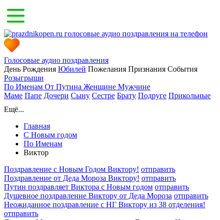
Голосовые аудио поздравления
День Рождения
Юбилей
Пожелания
Признания
События
Розыгрыши
По Именам
От Путина
Женщине
Мужчине
Маме
Папе
Дочери
Сыну
Сестре
Брату
Подруге
Прикольные
Ещё...
Главная
С Новым годом
По Именам
Виктор
Поздравление с Новым Годом Виктору!
отправить
Поздравление от Деда Мороза Виктору!
отправить
Путин поздравляет Виктора с Новым годом
отправить
Душевное поздравление Виктору от Деда Мороза
отправить
Неожиданное поздравление с НГ Виктору из 38 отделения!
отправить