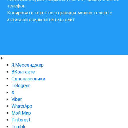
телефон
Копировать текст со страницы можно только с
активной ссылкой на наш сайт
+
Я.Мессенджер
ВКонтакте
Одноклассники
Telegram
X
Viber
WhatsApp
Мой Мир
Pinterest
Tumblr