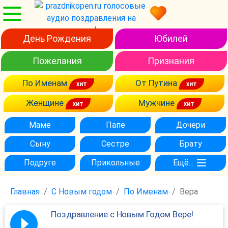
День Рождения
Юбилей
Пожелания
Признания
По Именам
От Путина
Женщине
Мужчине
Маме
Папе
Дочери
Сыну
Сестре
Брату
Подруге
Прикольные
Ещё...
Главная
С Новым годом
По Именам
Вера
Поздравление с Новым Годом Вере!