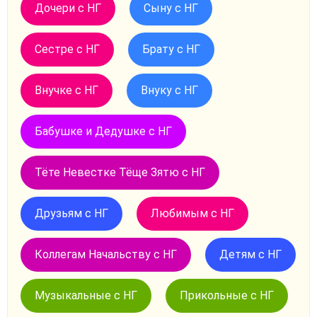
Дочери с НГ
Сыну с НГ
Сестре с НГ
Брату с НГ
Внучке с НГ
Внуку с НГ
Бабушке и Дедушке с НГ
Тёте Невестке Тёще Зятю с НГ
Друзьям с НГ
Любимым с НГ
Коллегам Начальству с НГ
Детям с НГ
Музыкальные с НГ
Прикольные с НГ