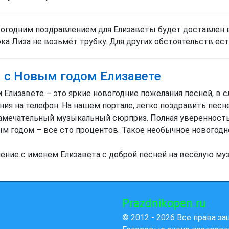
вогодним поздравлением для Елизаветы будет доставлен в
пока Лиза не возьмёт трубку. Для других обстоятельств е
 с Новым годом Елизавете
лизавете – это яркие новогодние пожелания песней, в с
ния на телефон. На нашем портале, легко поздравить пе
замечательный музыкальный сюрприз. Полная уверенность 
м годом – все сто процентов. Такое необычное новогод
ление с именем Елизавета с доброй песней на весёлую му
Prazdnikopen.ru
© 2012 - 2026 Все права з