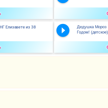
ь
НГ Елизавете из 38
Дедушка Мороз 
Годом! (детское)
ь