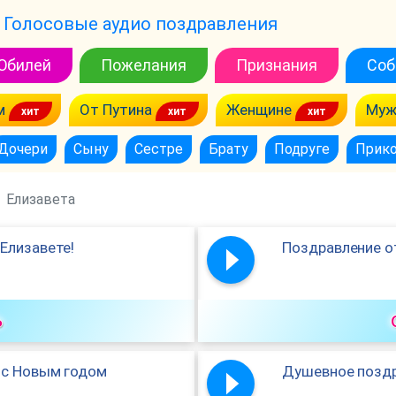
Голосовые аудио поздравления
Юбилей
Пожелания
Признания
Соб
м
От Путина
Женщине
Муж
Дочери
Сыну
Сестре
Брату
Подруге
Прик
Елизавета
Елизавете!
Поздравление о
ь
 с Новым годом
Душевное поздр