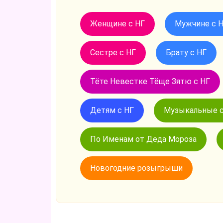
Женщине с НГ
Мужчине с 
Сестре с НГ
Брату с НГ
Тёте Невестке Тёще Зятю с НГ
Детям с НГ
Музыкальные с
По Именам от Деда Мороза
Новогодние розыгрыши