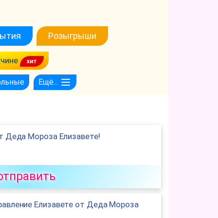
ытия
Розыгрыши
чине
ольные
Ещё...
т Деда Мороза Елизавете!
отправить
авление Елизавете от Деда Мороза