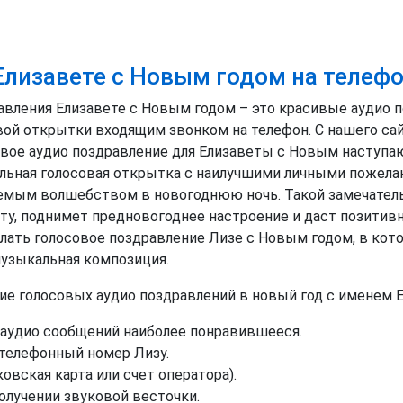
Елизавете с Новым годом на телеф
вления Елизавете с Новым годом – это красивые аудио 
ой открытки входящим звонком на телефон. С нашего сайта
овое аудио поздравление для Елизаветы с Новым наступ
льная голосовая открытка с наилучшими личными пожелан
емым волшебством в новогоднюю ночь. Такой замечател
ту, поднимет предновогоднее настроение и даст позитив
ать голосовое поздравление Лизе с Новым годом, в кото
музыкальная композиция.
ние голосовых аудио поздравлений в новый год с именем 
аудио сообщений наиболее понравившееся.
телефонный номер Лизу.
вская карта или счет оператора).
лучении звуковой весточки.