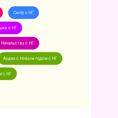
Сыну с НГ
шке с НГ
 Начальству с НГ
Аудио с Новым годом с НГ
 с НГ