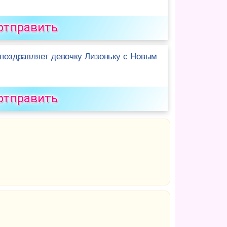
отправить
поздравляет девочку Лизоньку с Новым
отправить