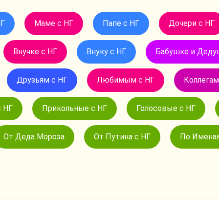
НГ
Маме с НГ
Папе с НГ
Дочери с НГ
Внучке с НГ
Внуку с НГ
Бабушке и Деду
Друзьям с НГ
Любимым с НГ
Коллегам
 НГ
Прикольные с НГ
Голосовые с НГ
От Деда Мороза
От Путина с НГ
По Именам