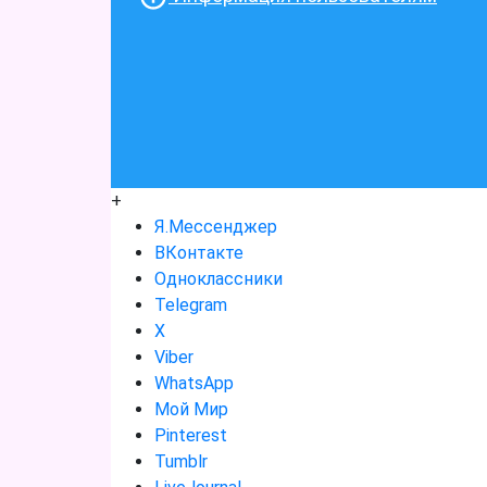
+
Я.Мессенджер
ВКонтакте
Одноклассники
Telegram
X
Viber
WhatsApp
Мой Мир
Pinterest
Tumblr