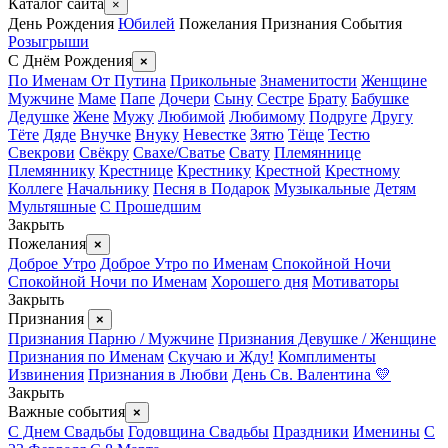
Каталог сайта
×
День Рождения
Юбилей
Пожелания
Признания
События
Розыгрыши
С Днём Рождения
×
По Именам
От Путина
Прикольные
Знаменитости
Женщине
Мужчине
Маме
Папе
Дочери
Сыну
Сестре
Брату
Бабушке
Дедушке
Жене
Мужу
Любимой
Любимому
Подруге
Другу
Тёте
Дяде
Внучке
Внуку
Невестке
Зятю
Тёще
Тестю
Свекрови
Свёкру
Свахе/Сватье
Свату
Племяннице
Племяннику
Крестнице
Крестнику
Крестной
Крестному
Коллеге
Начальнику
Песня в Подарок
Музыкальные
Детям
Мультяшные
С Прошедшим
Закрыть
Пожелания
×
Доброе Утро
Доброе Утро по Именам
Спокойной Ночи
Спокойной Ночи по Именам
Хорошего дня
Мотиваторы
Закрыть
Признания
×
Признания Парню / Мужчине
Признания Девушке / Женщине
Признания по Именам
Скучаю и Жду!
Комплименты
Извинения
Признания в Любви
День Св. Валентина 💛
Закрыть
Важные события
×
С Днем Свадьбы
Годовщина Свадьбы
Праздники
Именины
С