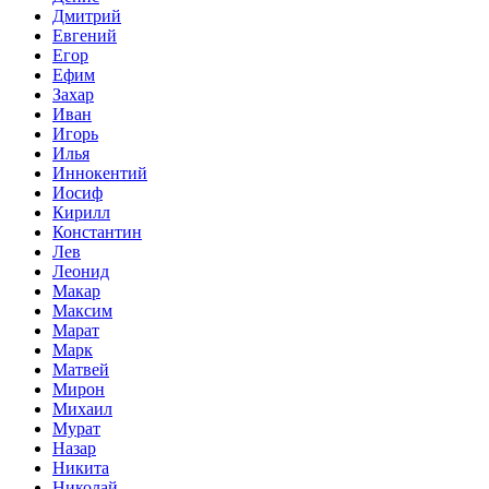
Дмитрий
Евгений
Егор
Ефим
Захар
Иван
Игорь
Илья
Иннокентий
Иосиф
Кирилл
Константин
Лев
Леонид
Макар
Максим
Марат
Марк
Матвей
Мирон
Михаил
Мурат
Назар
Никита
Николай