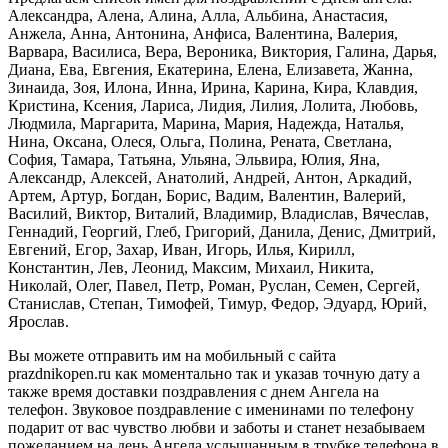
Александра, Алена, Алина, Алла, Альбина, Анастасия,
Анжела, Анна, Антонина, Анфиса, Валентина, Валерия,
Варвара, Василиса, Вера, Вероника, Виктория, Галина, Дарья,
Диана, Ева, Евгения, Екатерина, Елена, Елизавета, Жанна,
Зинаида, Зоя, Илона, Инна, Ирина, Карина, Кира, Клавдия,
Кристина, Ксения, Лариса, Лидия, Лилия, Лолита, Любовь,
Людмила, Маргарита, Марина, Мария, Надежда, Наталья,
Нина, Оксана, Олеся, Ольга, Полина, Рената, Светлана,
София, Тамара, Татьяна, Ульяна, Эльвира, Юлия, Яна,
Александр, Алексей, Анатолий, Андрей, Антон, Аркадий,
Артем, Артур, Богдан, Борис, Вадим, Валентин, Валерий,
Василий, Виктор, Виталий, Владимир, Владислав, Вячеслав,
Геннадий, Георгий, Глеб, Григорий, Данила, Денис, Дмитрий,
Евгений, Егор, Захар, Иван, Игорь, Илья, Кирилл,
Константин, Лев, Леонид, Максим, Михаил, Никита,
Николай, Олег, Павел, Петр, Роман, Руслан, Семен, Сергей,
Станислав, Степан, Тимофей, Тимур, Федор, Эдуард, Юрий,
Ярослав.
Вы можете отправить им на мобильный с сайта
prazdnikopen.ru как моментально так и указав точную дату а
также время доставки поздравления с днем Ангела на
телефон. Звуковое поздравление с именинами по телефону
подарит от вас чувство любви и заботы и станет незабываем
пожеланием на день Ангела услышанным в трубке телефона в