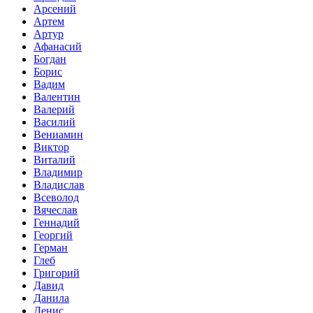
Арсений
Артем
Артур
Афанасий
Богдан
Борис
Вадим
Валентин
Валерий
Василий
Вениамин
Виктор
Виталий
Владимир
Владислав
Всеволод
Вячеслав
Геннадий
Георгий
Герман
Глеб
Григорий
Давид
Данила
Денис