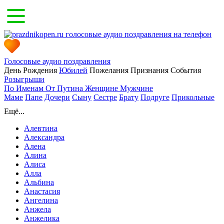
Голосовые аудио поздравления
День Рождения
Юбилей
Пожелания
Признания
События
Розыгрыши
По Именам
От Путина
Женщине
Мужчине
Маме
Папе
Дочери
Сыну
Сестре
Брату
Подруге
Прикольные
Ещё...
Алевтина
Александра
Алена
Алина
Алиса
Алла
Альбина
Анастасия
Ангелина
Анжела
Анжелика