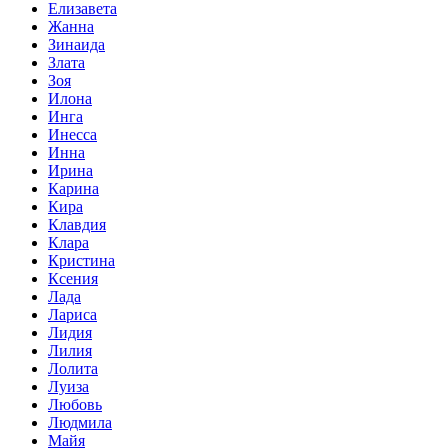
Елизавета
Жанна
Зинаида
Злата
Зоя
Илона
Инга
Инесса
Инна
Ирина
Карина
Кира
Клавдия
Клара
Кристина
Ксения
Лада
Лариса
Лидия
Лилия
Лолита
Луиза
Любовь
Людмила
Майя