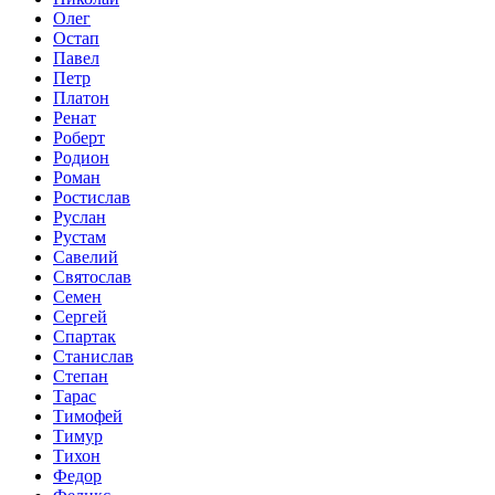
Олег
Остап
Павел
Петр
Платон
Ренат
Роберт
Родион
Роман
Ростислав
Руслан
Рустам
Савелий
Святослав
Семен
Сергей
Спартак
Станислав
Степан
Тарас
Тимофей
Тимур
Тихон
Федор