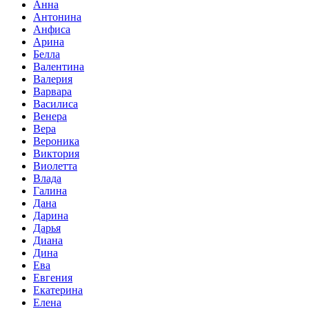
Анна
Антонина
Анфиса
Арина
Белла
Валентина
Валерия
Варвара
Василиса
Венера
Вера
Вероника
Виктория
Виолетта
Влада
Галина
Дана
Дарина
Дарья
Диана
Дина
Ева
Евгения
Екатерина
Елена