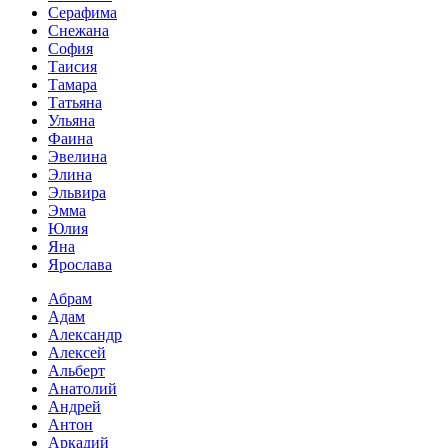
Серафима
Снежана
София
Таисия
Тамара
Татьяна
Ульяна
Фаина
Эвелина
Элина
Эльвира
Эмма
Юлия
Яна
Ярослава
Абрам
Адам
Александр
Алексей
Альберт
Анатолий
Андрей
Антон
Аркадий