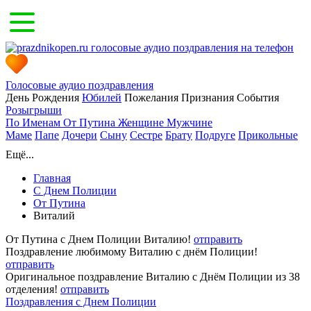
Голосовые аудио поздравления
День Рождения
Юбилей
Пожелания
Признания
События
Розыгрыши
По Именам
От Путина
Женщине
Мужчине
Маме
Папе
Дочери
Сыну
Сестре
Брату
Подруге
Прикольные
Ещё...
Главная
С Днем Полиции
От Путина
Виталий
От Путина с Днем Полиции Виталию!
отправить
Поздравление любимому Виталию с днём Полиции!
отправить
Оригинальное поздравление Виталию с Днём Полиции из 38
отделения!
отправить
Поздравления с Днем Полиции