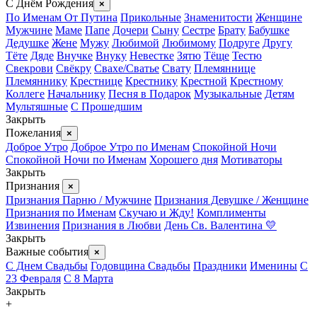
С Днём Рождения
×
По Именам
От Путина
Прикольные
Знаменитости
Женщине
Мужчине
Маме
Папе
Дочери
Сыну
Сестре
Брату
Бабушке
Дедушке
Жене
Мужу
Любимой
Любимому
Подруге
Другу
Тёте
Дяде
Внучке
Внуку
Невестке
Зятю
Тёще
Тестю
Свекрови
Свёкру
Свахе/Сватье
Свату
Племяннице
Племяннику
Крестнице
Крестнику
Крестной
Крестному
Коллеге
Начальнику
Песня в Подарок
Музыкальные
Детям
Мультяшные
С Прошедшим
Закрыть
Пожелания
×
Доброе Утро
Доброе Утро по Именам
Спокойной Ночи
Спокойной Ночи по Именам
Хорошего дня
Мотиваторы
Закрыть
Признания
×
Признания Парню / Мужчине
Признания Девушке / Женщине
Признания по Именам
Скучаю и Жду!
Комплименты
Извинения
Признания в Любви
День Св. Валентина 💛
Закрыть
Важные события
×
С Днем Свадьбы
Годовщина Свадьбы
Праздники
Именины
С
23 Февраля
С 8 Марта
Закрыть
+