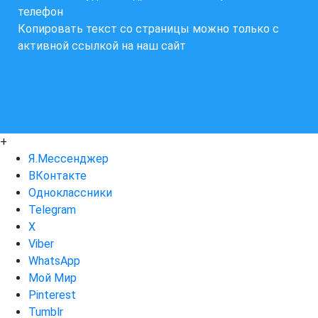
телефон
Копировать текст со страницы можно только с
активной ссылкой на наш сайт
+
Я.Мессенджер
ВКонтакте
Одноклассники
Telegram
X
Viber
WhatsApp
Мой Мир
Pinterest
Tumblr