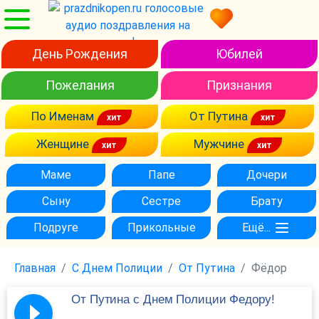
День Рождения
Юбилей
Пожелания
Признания
По Именам
От Путина
Женщине
Мужчине
Маме
Папе
Дочери
Сыну
Сестре
Брату
Подруге
Прикольные
Ещё...
Главная
С Днем Полиции
От Путина
Фёдор
От Путина с Днем Полиции Федору!