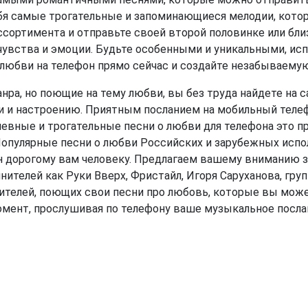
бя самые трогательные и запоминающиеся мелодии, котор
ссортимента и отправьте своей второй половинке или бл
чувства и эмоции. Будьте особенными и уникальными, исп
 любви на телефон прямо сейчас и создайте незабываемую
ра, но поющие на тему любви, вы без труда найдете на са
и и настроению. Приятным посланием на мобильный теле
евные и трогательные песни о любви для телефона это п
Популярные песни о любви Российских и зарубежных исп
н дорогому вам человеку. Предлагаем вашему вниманию 
нителей как Руки Вверх, Фристайл, Игоря Саруханова, гру
нителей, поющих свои песни про любовь, которые вы мож
мент, прослушивая по телефону ваше музыкальное посла