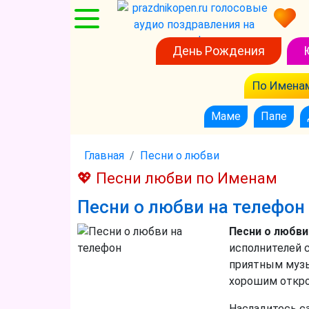
День Рождения
По Имена
Маме
Папе
Главная
Песни о любви
💖 Песни любви по Именам
Песни о любви на телефон
Песни о любви
исполнителей 
приятным музы
хорошим откро
Насладитесь с