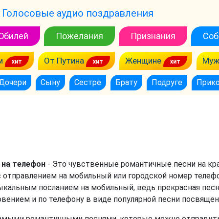
Голосовые аудио поздравления
Юбилей
Пожелания
Признания
Соб
м
От Путина
Женщине
Муж
Дочери
Сыну
Сестре
Брату
Подруге
Прик
 на телефон
- Это чувственные романтичные песни на кр
с отправлением на мобильный или городской номер телефо
кальным посланием на мобильный, ведь прекрасная песн
вением и по телефону в виде популярной песни посвящен
амыми романтичными песнями, которые можно отправить