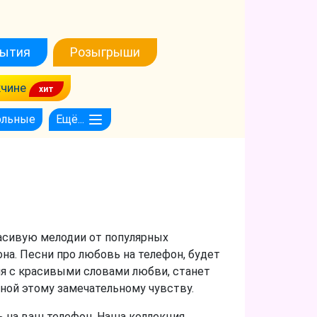
ытия
Розыгрыши
чине
ольные
Ещё...
асивую мелодии от популярных
на. Песни про любовь на телефон, будет
я с красивыми словами любви, станет
ной этому замечательному чувству.
 на ваш телефон. Наша коллекция