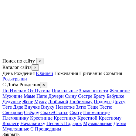
Поиск по сайту
×
Каталог сайта
×
День Рождения
Юбилей
Пожелания
Признания
События
Розыгрыши
С Днём Рождения
×
По Именам
От Путина
Прикольные
Знаменитости
Женщине
Мужчине
Маме
Папе
Дочери
Сыну
Сестре
Брату
Бабушке
Дедушке
Жене
Мужу
Любимой
Любимому
Подруге
Другу
Тёте
Дяде
Внучке
Внуку
Невестке
Зятю
Тёще
Тестю
Свекрови
Свёкру
Свахе/Сватье
Свату
Племяннице
Племяннику
Крестнице
Крестнику
Крестной
Крестному
Коллеге
Начальнику
Песня в Подарок
Музыкальные
Детям
Мультяшные
С Прошедшим
Закрыть