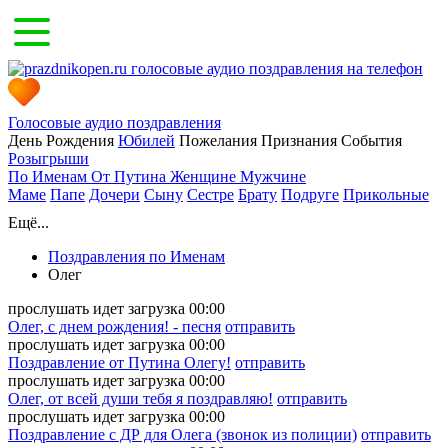
Голосовые аудио поздравления
День Рождения
Юбилей
Пожелания
Признания
События
Розыгрыши
По Именам
От Путина
Женщине
Мужчине
Маме
Папе
Дочери
Сыну
Сестре
Брату
Подруге
Прикольные
Ещё...
Поздравления по Именам
Олег
прослушать
идет загрузка
00:00
Олег, с днем рождения! - песня
отправить
прослушать
идет загрузка
00:00
Поздравление от Путина Олегу!
отправить
прослушать
идет загрузка
00:00
Олег, от всей души тебя я поздравляю!
отправить
прослушать
идет загрузка
00:00
Поздравление с ДР для Олега (звонок из полиции)
отправить