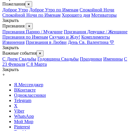
Пожелания
×
Доброе Утро
Доброе Утро по Именам
Спокойной Ночи
Спокойной Ночи по Именам
Хорошего дня
Мотиваторы
Закрыть
Признания
×
Признания Парню / Мужчине
Признания Девушке / Женщине
Признания по Именам
Скучаю и Жду!
Комплименты
Извинения
Признания в Любви
День Св. Валентина 💛
Закрыть
Важные события
×
С Днем Свадьбы
Годовщина Свадьбы
Праздники
Именины
С
23 Февраля
С 8 Марта
Закрыть
+
Я.Мессенджер
ВКонтакте
Одноклассники
Telegram
X
Viber
WhatsApp
Мой Мир
Pinterest