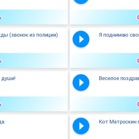
ь
ды (звонок из полиции)
Я поднимаю свой
ь
 души!
Веселое поздра
ь
да
Кот Матроскин 