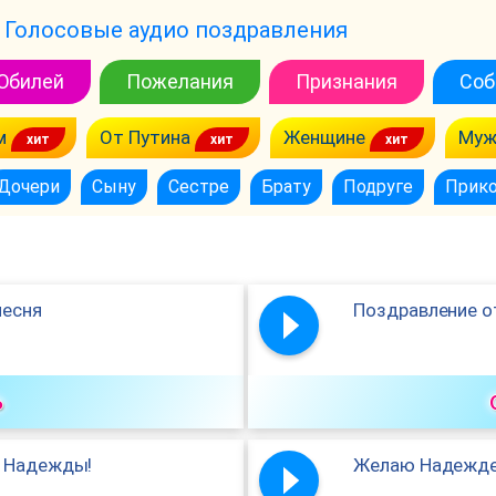
Голосовые аудио поздравления
Юбилей
Пожелания
Признания
Соб
м
От Путина
Женщине
Муж
Дочери
Сыну
Сестре
Брату
Подруге
Прик
песня
Поздравление о
ь
й Надежды!
Желаю Надежде 