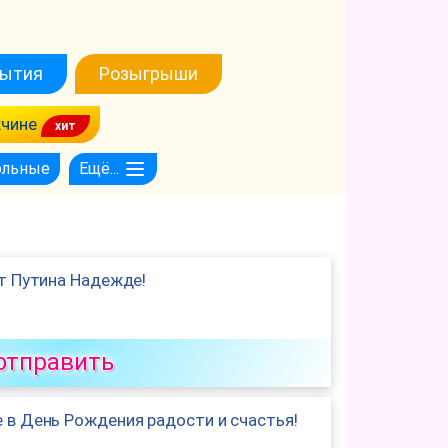
ытия
Розыгрыши
чине
ольные
Ещё...
т Путина Надежде!
отправить
в День Рождения радости и счастья!