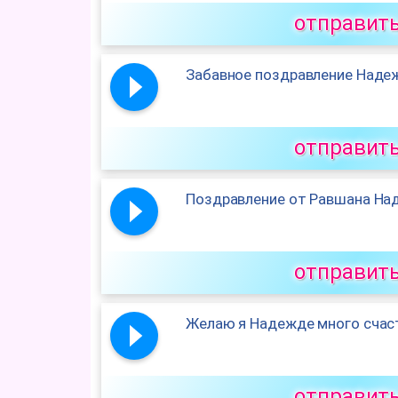
отправит
Забавное поздравление Наде
отправит
Поздравление от Равшана На
отправит
Желаю я Надежде много счас
отправит