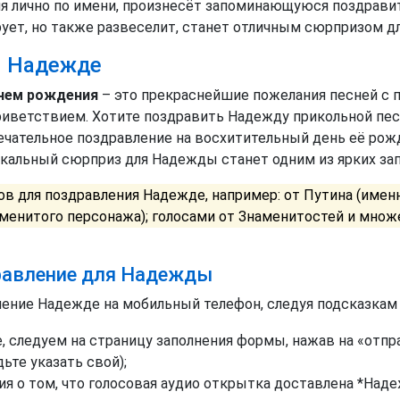
 лично по имени, произнесёт запоминающуюся поздравит
ует, но также развеселит, станет отличным сюрпризом д
я Надежде
нем рождения
– это прекраснейшие пожелания песней с п
иветствием. Хотите поздравить Надежду прикольной пес
ечательное поздравление на восхитительный день её рожд
ыкальный сюрприз для Надежды станет одним из ярких з
в для поздравления Надежде, например: от Путина (имен
аменитого персонажа); голосами от Знаменитостей и множ
дравление для Надежды
ление Надежде на мобильный телефон, следуя подсказкам
, следуем на страницу заполнения формы, нажав на «отпр
ьте указать свой);
 о том, что голосовая аудио открытка доставлена *Наде