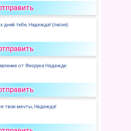
отправить
 дней тебе, Надежда! (песня)
отправить
авление от Физрука Надежде
отправить
я твои мечты, Надежда!
отправить