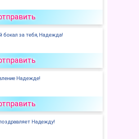
отправить
 бокал за тебя, Надежда!
отправить
вление Надежде!
отправить
поздравляет Надежду!