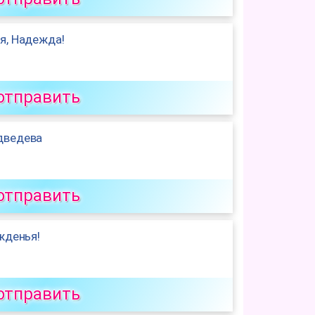
я, Надежда!
отправить
дведева
отправить
жденья!
отправить