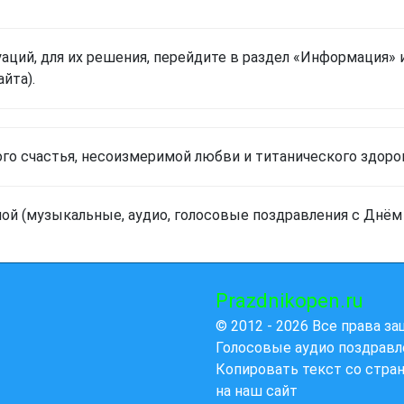
аций, для их решения, перейдите в раздел «Информация» 
йта).
го счастья, несоизмеримой любви и титанического здоро
мой (музыкальные, аудио, голосовые поздравления с Днём
Prazdnikopen.ru
© 2012 - 2026 Все права з
Голосовые аудио поздравл
Копировать текст со стра
на наш сайт