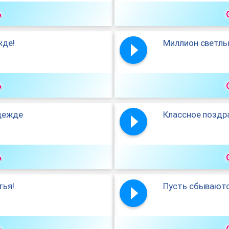
ь
жде!
Миллион светлых
ь
дежде
Классное поздр
ь
тья!
Пусть сбываютс
ь