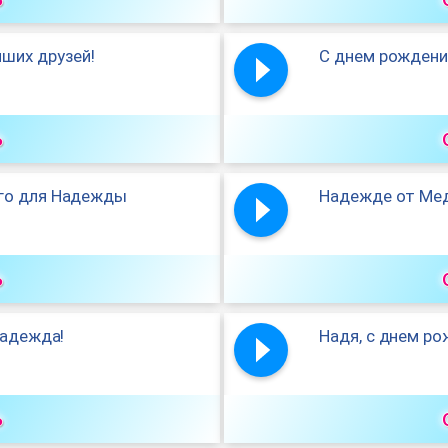
ших друзей!
С днем рождени
ь
го для Надежды
Надежде от Ме
ь
Надежда!
Надя, с днем ро
ь