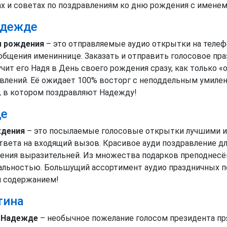
ах и советах по поздравлениям ко дню рождения с именем
адежде
м рождения
– это отправляемые аудио открытки на теле
бщения имениннице. Заказать и отправить голосовое пр
чит его Надя в День своего рождения сразу, как только «
влений. Её ожидает 100% восторг с неподдельным умиле
 в котором поздравляют Надежду!
де
ждения
– это посылаемые голосовые открытки лучшими 
ответа на входящий вызов. Красивое ауди поздравление 
ения выразительней. Из множества подарков преподнесённ
альностью. Большущий ассортимент аудио праздничных п
и содержанием!
тина
а Надежде
– необычное пожелание голосом президента пр