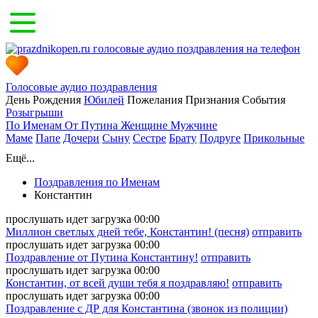
Голосовые аудио поздравления
День Рождения
Юбилей
Пожелания
Признания
События
Розыгрыши
По Именам
От Путина
Женщине
Мужчине
Маме
Папе
Дочери
Сыну
Сестре
Брату
Подруге
Прикольные
Ещё...
Поздравления по Именам
Константин
прослушать
идет загрузка
00:00
Миллион светлых дней тебе, Константин! (песня)
отправить
прослушать
идет загрузка
00:00
Поздравление от Путина Константину!
отправить
прослушать
идет загрузка
00:00
Константин, от всей души тебя я поздравляю!
отправить
прослушать
идет загрузка
00:00
Поздравление с ДР для Константина (звонок из полиции)