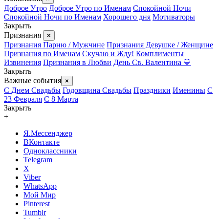
Доброе Утро
Доброе Утро по Именам
Спокойной Ночи
Спокойной Ночи по Именам
Хорошего дня
Мотиваторы
Закрыть
Признания
×
Признания Парню / Мужчине
Признания Девушке / Женщине
Признания по Именам
Скучаю и Жду!
Комплименты
Извинения
Признания в Любви
День Св. Валентина 💛
Закрыть
Важные события
×
С Днем Свадьбы
Годовщина Свадьбы
Праздники
Именины
С
23 Февраля
С 8 Марта
Закрыть
+
Я.Мессенджер
ВКонтакте
Одноклассники
Telegram
X
Viber
WhatsApp
Мой Мир
Pinterest
Tumblr