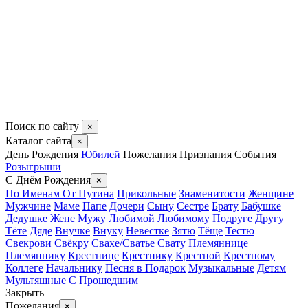
Поиск по сайту
×
Каталог сайта
×
День Рождения
Юбилей
Пожелания
Признания
События
Розыгрыши
С Днём Рождения
×
По Именам
От Путина
Прикольные
Знаменитости
Женщине
Мужчине
Маме
Папе
Дочери
Сыну
Сестре
Брату
Бабушке
Дедушке
Жене
Мужу
Любимой
Любимому
Подруге
Другу
Тёте
Дяде
Внучке
Внуку
Невестке
Зятю
Тёще
Тестю
Свекрови
Свёкру
Свахе/Сватье
Свату
Племяннице
Племяннику
Крестнице
Крестнику
Крестной
Крестному
Коллеге
Начальнику
Песня в Подарок
Музыкальные
Детям
Мультяшные
С Прошедшим
Закрыть
Пожелания
×