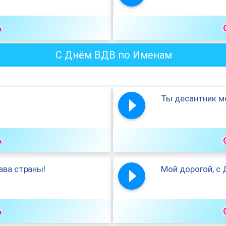
ь
С Днём ВДВ по Именам
Ты десантник мо
ь
ава страны!
Мой дорогой, с
ь