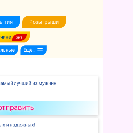
ытия
Розыгрыши
чине
ольные
Ещё...
самый лучший из мужчин!
отправить
ых и надежных!