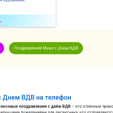
ь
Поздравления Мужу с Днем ВДВ
с Днем ВДВ на телефон
олосовые поздравления с днём ВДВ
– это отличные прик
аилучшими пожеланиями для десантника, что отправляются