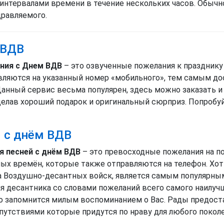
 интервалами времени в течение нескольких часов. Обычно
дравляемого.
 ВДВ
ния с Днем ВДВ
– это озвученные пожелания к праздник
вляются на указанный номер «мобильного», тем самым до
анный сервис весьма популярен, здесь можно заказать и
делав хороший подарок и оригинальный сюрприз. Попробуйт
 с днём ВДВ
 песней с днём ВДВ
– это превосходные пожелания на п
ых времён, которые также отправляются на телефон. Хо
а Воздушно-десантных войск, является самым популярным
я десантника со словами пожеланий всего самого наилучш
о запомнится милым воспоминанием о Вас. Рады предос
утствиями которые придутся по нраву для любого поколе