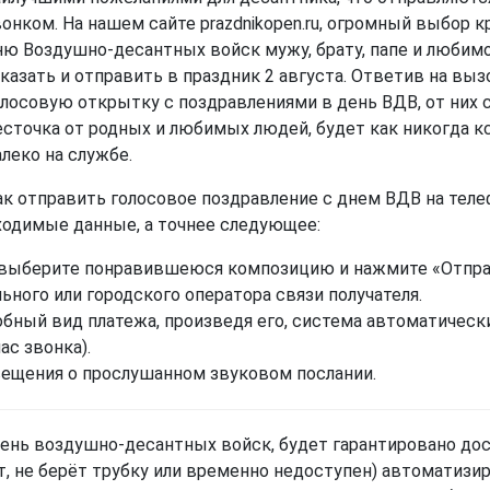
вонком. На нашем сайте prazdnikopen.ru, огромный выбор 
ню Воздушно-десантных войск мужу, брату, папе и любим
аказать и отправить в праздник 2 августа. Ответив на вы
олосовую открытку с поздравлениями в день ВДВ, от них с
есточка от родных и любимых людей, будет как никогда к
алеко на службе.
ак отправить голосовое поздравление с днем ВДВ на телеф
ходимые данные, а точнее следующее:
выберите понравившеюся композицию и нажмите «Отправи
ьного или городского оператора связи получателя.
бный вид платежа, произведя его, система автоматическ
ас звонка).
вещения о прослушанном звуковом послании.
ень воздушно-десантных войск, будет гарантировано дос
т, не берёт трубку или временно недоступен) автоматизи