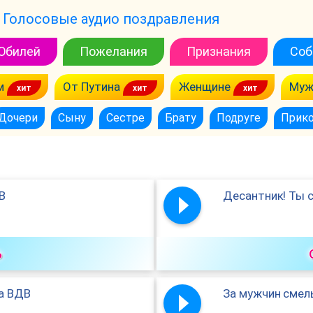
Голосовые аудио поздравления
Юбилей
Пожелания
Признания
Соб
м
От Путина
Женщине
Муж
Дочери
Сыну
Сестре
Брату
Подруге
Прик
В
Десантник! Ты 
ь
а ВДВ
За мужчин смел