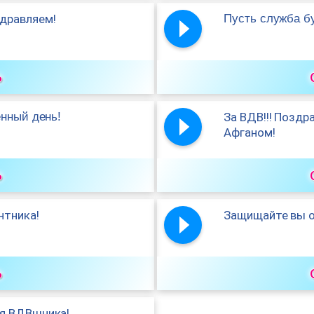
дравляем!
Пусть служба бу
ь
енный день!
За ВДВ!!! Поздр
Афганом!
ь
нтника!
Защищайте вы от
ь
я ВДВшника!