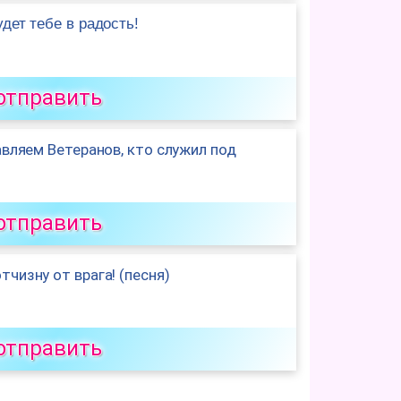
дет тебе в радость!
отправить
авляем Ветеранов, кто служил под
отправить
чизну от врага! (песня)
отправить