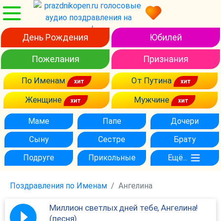
День Рождения
Юбилей
Пожелания
Признания
По Именам
От Путина
Женщине
Мужчине
Маме
Папе
Дочери
Сыну
Сестре
Брату
Подруге
Прикольные
Ещё...
Поздравления по Именам
Ангелина
Миллион светлых дней тебе, Ангелина!
(песня)