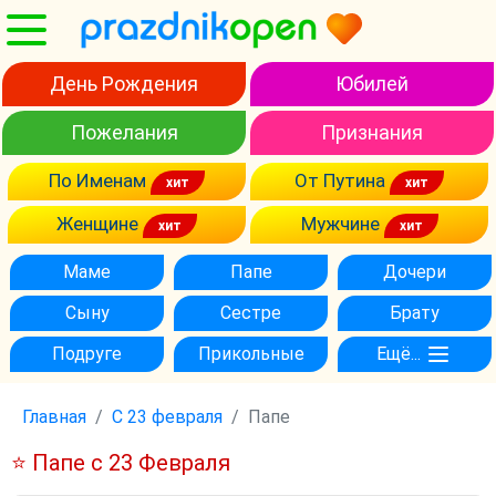
День Рождения
Юбилей
Пожелания
Признания
По Именам
От Путина
Женщине
Мужчине
Маме
Папе
Дочери
Сыну
Сестре
Брату
Подруге
Прикольные
Ещё...
Главная
С 23 февраля
Папе
⭐ Папе с 23 Февраля