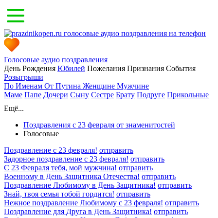
Голосовые аудио поздравления
День Рождения
Юбилей
Пожелания
Признания
События
Розыгрыши
По Именам
От Путина
Женщине
Мужчине
Маме
Папе
Дочери
Сыну
Сестре
Брату
Подруге
Прикольные
Ещё...
Поздравления с 23 февраля от знаменитостей
Голосовые
Поздравление с 23 февраля!
отправить
Задорное поздравление с 23 февраля!
отправить
С 23 Февраля тебя, мой мужчина!
отправить
Военному в День Защитника Отечества!
отправить
Поздравление Любимому в День Защитника!
отправить
Знай, твоя семья тобой гордится!
отправить
Нежное поздравление Любимому с 23 февраля!
отправить
Поздравление для Друга в День Защитника!
отправить