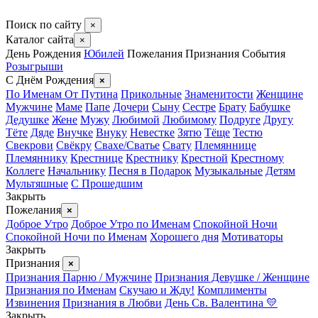
Поиск по сайту
×
Каталог сайта
×
День Рождения
Юбилей
Пожелания
Признания
События
Розыгрыши
С Днём Рождения
×
По Именам
От Путина
Прикольные
Знаменитости
Женщине
Мужчине
Маме
Папе
Дочери
Сыну
Сестре
Брату
Бабушке
Дедушке
Жене
Мужу
Любимой
Любимому
Подруге
Другу
Тёте
Дяде
Внучке
Внуку
Невестке
Зятю
Тёще
Тестю
Свекрови
Свёкру
Свахе/Сватье
Свату
Племяннице
Племяннику
Крестнице
Крестнику
Крестной
Крестному
Коллеге
Начальнику
Песня в Подарок
Музыкальные
Детям
Мультяшные
С Прошедшим
Закрыть
Пожелания
×
Доброе Утро
Доброе Утро по Именам
Спокойной Ночи
Спокойной Ночи по Именам
Хорошего дня
Мотиваторы
Закрыть
Признания
×
Признания Парню / Мужчине
Признания Девушке / Женщине
Признания по Именам
Скучаю и Жду!
Комплименты
Извинения
Признания в Любви
День Св. Валентина 💛
Закрыть