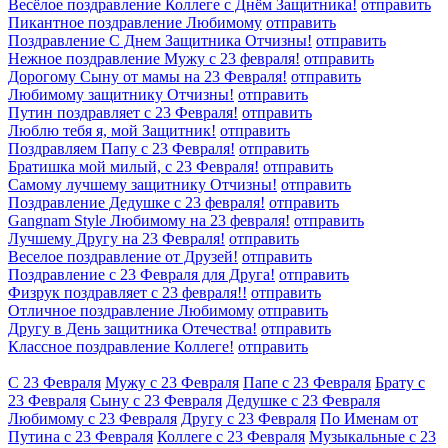
Весёлое поздравление Коллеге с Днём Защитника!
отправить
Пикантное поздравление Любимому
отправить
Поздравление С Днем Защитника Отчизны!
отправить
Нежное поздравление Мужу с 23 февраля!
отправить
Дорогому Сыну от мамы на 23 Февраля!
отправить
Любимому защитнику Отчизны!
отправить
Путин поздравляет с 23 Февраля!
отправить
Люблю тебя я, мой Защитник!
отправить
Поздравляем Папу с 23 Февраля!
отправить
Братишка мой милый, с 23 Февраля!
отправить
Самому лучшему защитнику Отчизны!
отправить
Поздравление Дедушке с 23 февраля!
отправить
Gangnam Style Любимому на 23 февраля!
отправить
Лучшему Другу на 23 Февраля!
отправить
Веселое поздравление от Друзей!
отправить
Поздравление с 23 Февраля для Друга!
отправить
Физрук поздравляет с 23 февраля!!
отправить
Отличное поздравление Любимому
отправить
Другу в День защитника Отечества!
отправить
Классное поздравление Коллеге!
отправить
С 23 Февраля
Мужу с 23 Февраля
Папе с 23 Февраля
Брату с
23 Февраля
Сыну с 23 Февраля
Дедушке с 23 Февраля
Любимому с 23 Февраля
Другу с 23 Февраля
По Именам от
Путина с 23 Февраля
Коллеге с 23 Февраля
Музыкальные с 23