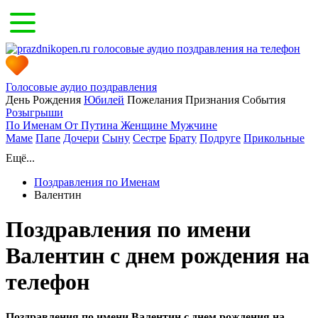
Голосовые аудио поздравления
День Рождения
Юбилей
Пожелания
Признания
События
Розыгрыши
По Именам
От Путина
Женщине
Мужчине
Маме
Папе
Дочери
Сыну
Сестре
Брату
Подруге
Прикольные
Ещё...
Поздравления по Именам
Валентин
Поздравления по имени
Валентин с днем рождения на
телефон
Поздравления по имени Валентин с днем рождения на