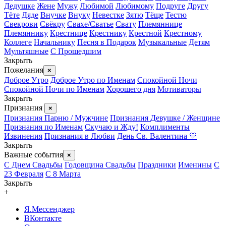
Дедушке
Жене
Мужу
Любимой
Любимому
Подруге
Другу
Тёте
Дяде
Внучке
Внуку
Невестке
Зятю
Тёще
Тестю
Свекрови
Свёкру
Свахе/Сватье
Свату
Племяннице
Племяннику
Крестнице
Крестнику
Крестной
Крестному
Коллеге
Начальнику
Песня в Подарок
Музыкальные
Детям
Мультяшные
С Прошедшим
Закрыть
Пожелания
×
Доброе Утро
Доброе Утро по Именам
Спокойной Ночи
Спокойной Ночи по Именам
Хорошего дня
Мотиваторы
Закрыть
Признания
×
Признания Парню / Мужчине
Признания Девушке / Женщине
Признания по Именам
Скучаю и Жду!
Комплименты
Извинения
Признания в Любви
День Св. Валентина 💛
Закрыть
Важные события
×
С Днем Свадьбы
Годовщина Свадьбы
Праздники
Именины
С
23 Февраля
С 8 Марта
Закрыть
+
Я.Мессенджер
ВКонтакте