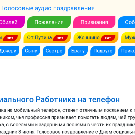
Голосовые аудио поздравления
Юбилей
Пожелания
Признания
Соб
м
От Путина
Женщине
Муж
Дочери
Сыну
Сестре
Брату
Подруге
Прик
иального Работника на телефон
ка на мобильный телефон, станет отличным посланием к 
иком, чья профессия призывает помогать людям, чей тр
ка, с веселыми и задорными песнями в честь их праздни
аздник 8 июня. Голосовое поздравление с Днем социальн