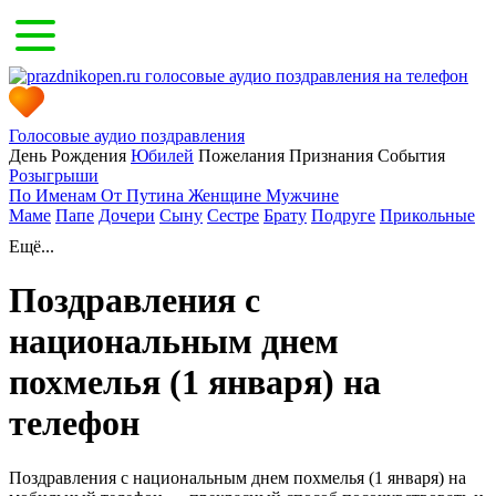
Голосовые аудио поздравления
День Рождения
Юбилей
Пожелания
Признания
События
Розыгрыши
По Именам
От Путина
Женщине
Мужчине
Маме
Папе
Дочери
Сыну
Сестре
Брату
Подруге
Прикольные
Ещё...
Поздравления с
национальным днем
похмелья (1 января) на
телефон
Поздравления с национальным днем похмелья (1 января) на