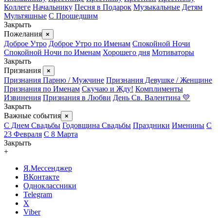
Коллеге
Начальнику
Песня в Подарок
Музыкальные
Детям
Мультяшные
С Прошедшим
Закрыть
Пожелания
×
Доброе Утро
Доброе Утро по Именам
Спокойной Ночи
Спокойной Ночи по Именам
Хорошего дня
Мотиваторы
Закрыть
Признания
×
Признания Парню / Мужчине
Признания Девушке / Женщине
Признания по Именам
Скучаю и Жду!
Комплименты
Извинения
Признания в Любви
День Св. Валентина 💛
Закрыть
Важные события
×
С Днем Свадьбы
Годовщина Свадьбы
Праздники
Именины
С
23 Февраля
С 8 Марта
Закрыть
+
Я.Мессенджер
ВКонтакте
Одноклассники
Telegram
X
Viber