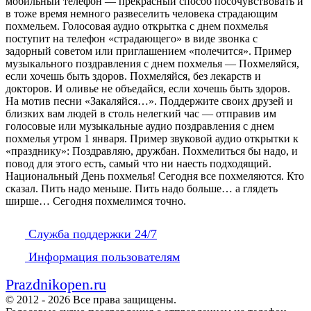
мобильный телефон — прекрасный способ посочувствовать и
в тоже время немного развеселить человека страдающим
похмельем. Голосовая аудио открытка с днем похмелья
поступит на телефон «страдающего» в виде звонка с
задорный советом или приглашением «полечится». Пример
музыкального поздравления с днем похмелья — Похмеляйся,
если хочешь быть здоров. Похмеляйся, без лекарств и
докторов. И оливье не объедайся, если хочешь быть здоров.
На мотив песни «Закаляйся…». Поддержите своих друзей и
близких вам людей в столь нелегкий час — отправив им
голосовые или музыкальные аудио поздравления с днем
похмелья утром 1 января. Пример звуковой аудио открытки к
«празднику»: Поздравляю, дружбан. Похмелиться бы надо, и
повод для этого есть, самый что ни наесть подходящий.
Национальный День похмелья! Сегодня все похмеляются. Кто
сказал. Пить надо меньше. Пить надо больше… а глядеть
ширше… Сегодня похмелимся точно.
Служба поддержки 24/7
Информация пользователям
Prazdnikopen.ru
© 2012 - 2026 Все права защищены.