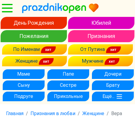
День Рождения
Юбилей
Пожелания
Признания
По Именам
От Путина
Женщине
Мужчине
Маме
Папе
Дочери
Сыну
Сестре
Брату
Подруге
Прикольные
Ещё...
Главная
Признания в любви
Женщине
Вера