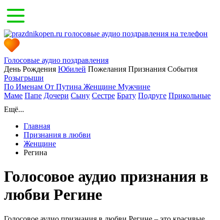
Голосовые аудио поздравления
День Рождения
Юбилей
Пожелания
Признания
События
Розыгрыши
По Именам
От Путина
Женщине
Мужчине
Маме
Папе
Дочери
Сыну
Сестре
Брату
Подруге
Прикольные
Ещё...
Главная
Признания в любви
Женщине
Регина
Голосовое аудио признания в
любви Регине
Голосовое аудио признания в любви Регине – это красивые