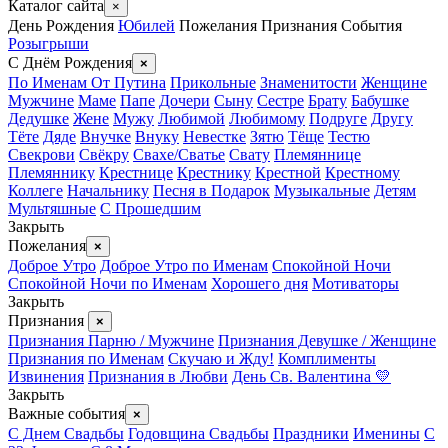
Каталог сайта
×
День Рождения
Юбилей
Пожелания
Признания
События
Розыгрыши
С Днём Рождения
×
По Именам
От Путина
Прикольные
Знаменитости
Женщине
Мужчине
Маме
Папе
Дочери
Сыну
Сестре
Брату
Бабушке
Дедушке
Жене
Мужу
Любимой
Любимому
Подруге
Другу
Тёте
Дяде
Внучке
Внуку
Невестке
Зятю
Тёще
Тестю
Свекрови
Свёкру
Свахе/Сватье
Свату
Племяннице
Племяннику
Крестнице
Крестнику
Крестной
Крестному
Коллеге
Начальнику
Песня в Подарок
Музыкальные
Детям
Мультяшные
С Прошедшим
Закрыть
Пожелания
×
Доброе Утро
Доброе Утро по Именам
Спокойной Ночи
Спокойной Ночи по Именам
Хорошего дня
Мотиваторы
Закрыть
Признания
×
Признания Парню / Мужчине
Признания Девушке / Женщине
Признания по Именам
Скучаю и Жду!
Комплименты
Извинения
Признания в Любви
День Св. Валентина 💛
Закрыть
Важные события
×
С Днем Свадьбы
Годовщина Свадьбы
Праздники
Именины
С