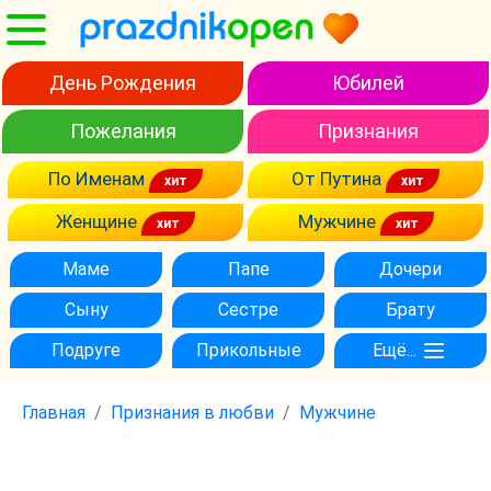
День Рождения
Юбилей
Пожелания
Признания
По Именам
От Путина
Женщине
Мужчине
Маме
Папе
Дочери
Сыну
Сестре
Брату
Подруге
Прикольные
Ещё...
Главная
Признания в любви
Мужчине