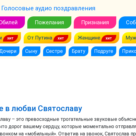
Голосовые аудио поздравления
Юбилей
Пожелания
Признания
Соб
м
От Путина
Женщине
Муж
Дочери
Сыну
Сестре
Брату
Подруге
Прик
е в любви Святославу
славу – это превосходные трогательные звуковые объяс
, что дорог вашему сердцу, которые моментально отправл
звонком на «мобильный». Ответив на звонок, Святослав 