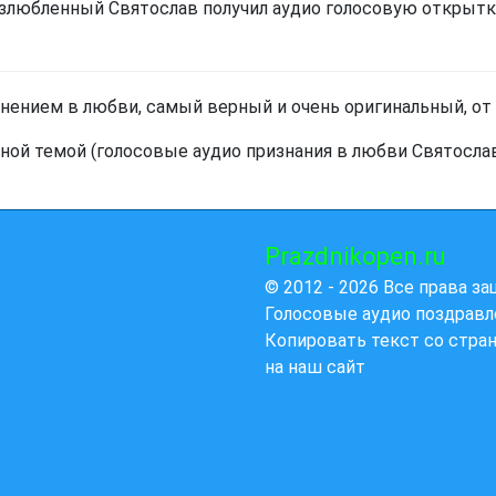
злюбленный Святослав получил аудио голосовую открытк
нением в любви, самый верный и очень оригинальный, от 
нной темой (голосовые аудио признания в любви Святосла
Prazdnikopen.ru
© 2012 - 2026 Все права з
Голосовые аудио поздравл
Копировать текст со стра
на наш сайт