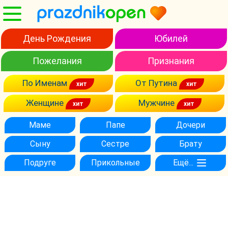
День Рождения
Юбилей
Пожелания
Признания
По Именам
От Путина
Женщине
Мужчине
Маме
Папе
Дочери
Сыну
Сестре
Брату
Подруге
Прикольные
Ещё...