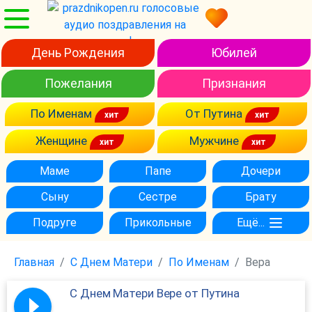
День Рождения
Юбилей
Пожелания
Признания
По Именам
От Путина
Женщине
Мужчине
Маме
Папе
Дочери
Сыну
Сестре
Брату
Подруге
Прикольные
Ещё...
Главная
С Днем Матери
По Именам
Вера
С Днем Матери Вере от Путина