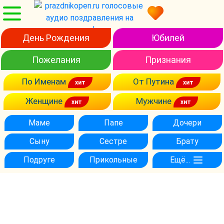
День Рождения
Юбилей
Пожелания
Признания
По Именам
От Путина
Женщине
Мужчине
Маме
Папе
Дочери
Сыну
Сестре
Брату
Подруге
Прикольные
Ещё...