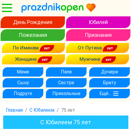
День Рождения
Юбилей
Пожелания
Признания
По Именам
От Путина
Женщине
Мужчине
Маме
Папе
Дочери
Сыну
Сестре
Брату
Подруге
Прикольные
Ещё...
Главная
С Юбилеем
75 лет
С Юбилеем 75 лет