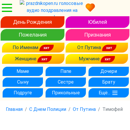
День Рождения
Юбилей
Пожелания
Признания
По Именам
От Путина
Женщине
Мужчине
Маме
Папе
Дочери
Сыну
Сестре
Брату
Подруге
Прикольные
Ещё...
Главная
С Днем Полиции
От Путина
Тимофей