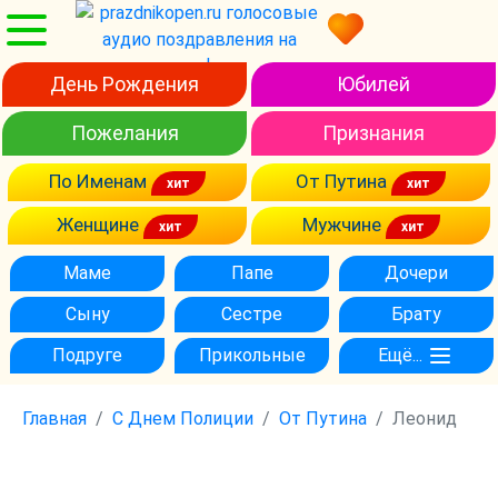
День Рождения
Юбилей
Пожелания
Признания
По Именам
От Путина
Женщине
Мужчине
Маме
Папе
Дочери
Сыну
Сестре
Брату
Подруге
Прикольные
Ещё...
Главная
С Днем Полиции
От Путина
Леонид