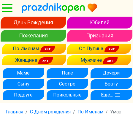
День Рождения
Юбилей
Пожелания
Признания
По Именам
От Путина
Женщине
Мужчине
Маме
Папе
Дочери
Сыну
Сестре
Брату
Подруге
Прикольные
Ещё...
Главная
С Днём рождения
По Именам
Умар