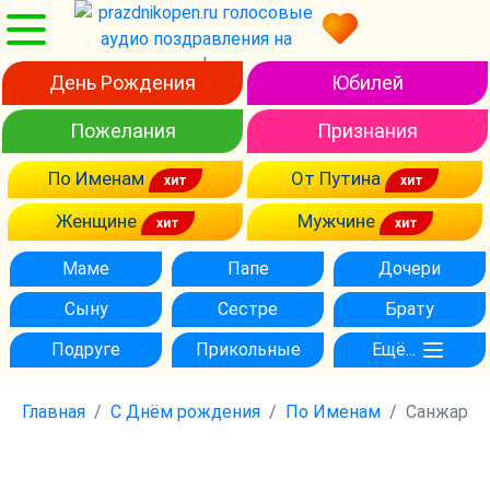
День Рождения
Юбилей
Пожелания
Признания
По Именам
От Путина
Женщине
Мужчине
Маме
Папе
Дочери
Сыну
Сестре
Брату
Подруге
Прикольные
Ещё...
Главная
С Днём рождения
По Именам
Санжар