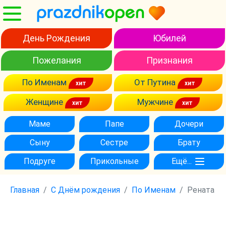
День Рождения
Юбилей
Пожелания
Признания
По Именам
От Путина
Женщине
Мужчине
Маме
Папе
Дочери
Сыну
Сестре
Брату
Подруге
Прикольные
Ещё...
Главная
С Днём рождения
По Именам
Рената