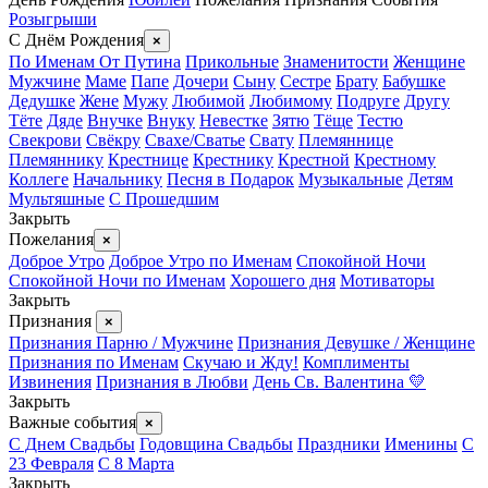
Розыгрыши
С Днём Рождения
×
По Именам
От Путина
Прикольные
Знаменитости
Женщине
Мужчине
Маме
Папе
Дочери
Сыну
Сестре
Брату
Бабушке
Дедушке
Жене
Мужу
Любимой
Любимому
Подруге
Другу
Тёте
Дяде
Внучке
Внуку
Невестке
Зятю
Тёще
Тестю
Свекрови
Свёкру
Свахе/Сватье
Свату
Племяннице
Племяннику
Крестнице
Крестнику
Крестной
Крестному
Коллеге
Начальнику
Песня в Подарок
Музыкальные
Детям
Мультяшные
С Прошедшим
Закрыть
Пожелания
×
Доброе Утро
Доброе Утро по Именам
Спокойной Ночи
Спокойной Ночи по Именам
Хорошего дня
Мотиваторы
Закрыть
Признания
×
Признания Парню / Мужчине
Признания Девушке / Женщине
Признания по Именам
Скучаю и Жду!
Комплименты
Извинения
Признания в Любви
День Св. Валентина 💛
Закрыть
Важные события
×
С Днем Свадьбы
Годовщина Свадьбы
Праздники
Именины
С
23 Февраля
С 8 Марта
Закрыть