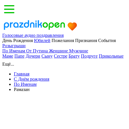
Голосовые аудио поздравления
День Рождения
Юбилей
Пожелания
Признания
События
Розыгрыши
По Именам
От Путина
Женщине
Мужчине
Маме
Папе
Дочери
Сыну
Сестре
Брату
Подруге
Прикольные
Ещё...
Главная
С Днём рождения
По Именам
Рамазан