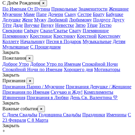
С Днём Рождения
×
По Именам
От Путина
Прикольные
Знаменитости
Женщине
Мужчине
Маме
Папе
Дочери
Сыну
Сестре
Брату
Бабушке
Дедушке
Жене
Мужу
Любимой
Любимому
Подруге
Другу
Тёте
Дяде
Внучке
Внуку
Невестке
Зятю
Тёще
Тестю
Свекрови
Свёкру
Свахе/Сватье
Свату
Племяннице
Племяннику
Крестнице
Крестнику
Крестной
Крестному
Коллеге
Начальнику
Песня в Подарок
Музыкальные
Детям
Мультяшные
С Прошедшим
Закрыть
Пожелания
×
Доброе Утро
Доброе Утро по Именам
Спокойной Ночи
Спокойной Ночи по Именам
Хорошего дня
Мотиваторы
Закрыть
Признания
×
Признания Парню / Мужчине
Признания Девушке / Женщине
Признания по Именам
Скучаю и Жду!
Комплименты
Извинения
Признания в Любви
День Св. Валентина 💛
Закрыть
Важные события
×
С Днем Свадьбы
Годовщина Свадьбы
Праздники
Именины
С
23 Февраля
С 8 Марта
Закрыть
+