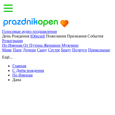
Голосовые аудио поздравления
День Рождения
Юбилей
Пожелания
Признания
События
Розыгрыши
По Именам
От Путина
Женщине
Мужчине
Маме
Папе
Дочери
Сыну
Сестре
Брату
Подруге
Прикольные
Ещё...
Главная
С Днём рождения
По Именам
Дана